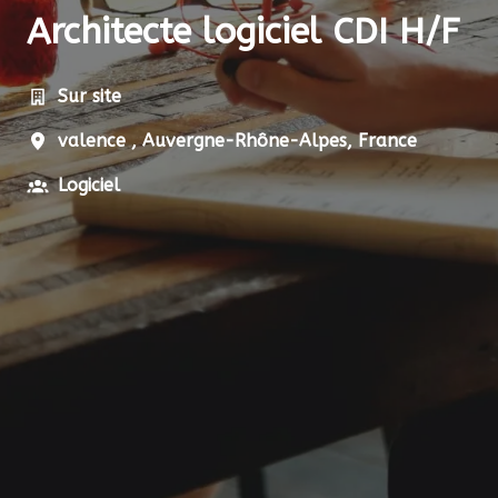
Architecte logiciel CDI H/F
Sur site
valence
,
Auvergne-Rhône-Alpes
,
France
Logiciel