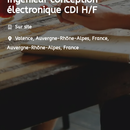
électronique CDI H/F
Sur site
Valence, Auvergne-Rhône-Alpes, France
,
Auvergne-Rhône-Alpes
,
France