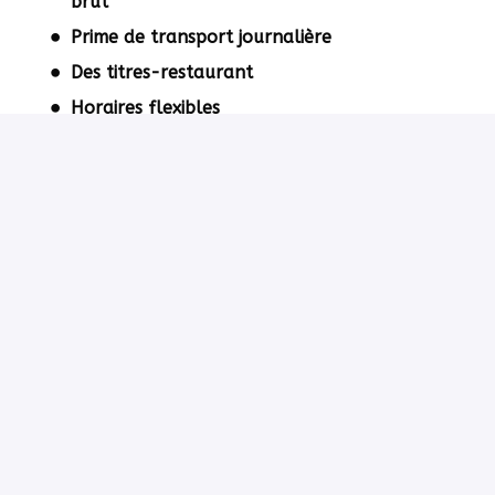
brut
Prime de transport journalière
Des titres-restaurant
Horaires flexibles
12 jours de RTT/an
Possibilités de développement de carrière et
de formation
Comité Social d'Entreprise (Chèques vacances,
Chèques cadeaux Noël
Postuler
ou