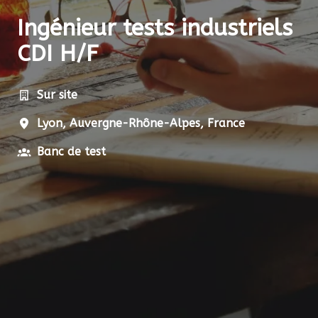
Ingénieur tests industriels
CDI H/F
Sur site
Lyon
,
Auvergne-Rhône-Alpes
,
France
Banc de test