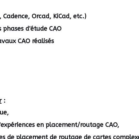
, Cadence, Orcad, KiCad, etc.)
es phases d'étude CAO
ravaux CAO réalisés
r
:
que,
'expériences
en placement/routage CAO,
es de placement de routage de cartes complexe